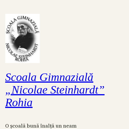
Skip
to
content
Scoala Gimnazială
„Nicolae Steinhardt”
Rohia
O școală bună înalță un neam