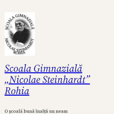
Skip
to
content
Scoala Gimnazială
„Nicolae Steinhardt”
Rohia
O școală bună înalță un neam